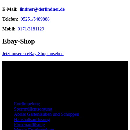
E-Mail:
lindner@derlindner.de
Telefon:
05251/5489888
Mobil:
0171/3181129
Ebay-Shop
Jetzt unseren eBay-Shop ansehen
Unser Unternehmen ist Ihr vertrauenswürdiger Partner für
professionelle Dienstleistungen rund um Entrümpelungen,
Haushaltsauflösungen, Abbrüche, und vieles mehr – stets mit einem
Fokus auf Zuverlässigkeit, Effizienz und Ihrer Zufriedenheit.
Leistungen
Entrümpelung
Sperrmüllentsorgung
Abriss Gartenlauben und Schuppen
Haushaltsauflösung
Firmenauflösung
Messie-Entrümpelung