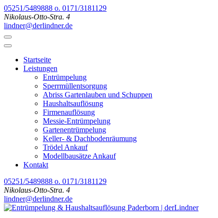
Zum
05251/5489888 o. 0171/3181129
Inhalt
Nikolaus-Otto-Stra. 4
springen
lindner@derlindner.de
(Enter
drücken)
Startseite
Leistungen
Entrümpelung
Sperrmüllentsorgung
Abriss Gartenlauben und Schuppen
Haushaltsauflösung
Firmenauflösung
Messie-Entrümpelung
Gartenentrümpelung
Keller- & Dachbodenräumung
Trödel Ankauf
Modellbausätze Ankauf
Kontakt
05251/5489888 o. 0171/3181129
Nikolaus-Otto-Stra. 4
lindner@derlindner.de